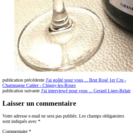
publication précédente
J'ai goûté pour vous ... Brut Rosé 1er Cru -
Champagne Cattier - Chigny-les-Roses
publication suivante
J'ai interviewé pour vous ... Gerard Liger-Belair
Laisser un commentaire
Votre adresse e-mail ne sera pas publiée.
Les champs obligatoires
sont indiqués avec
*
Commentaire
*