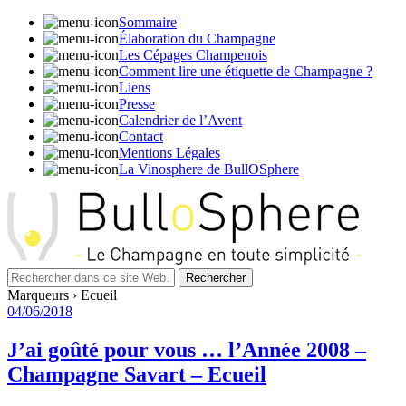
Sommaire
Élaboration du Champagne
Les Cépages Champenois
Comment lire une étiquette de Champagne ?
Liens
Presse
Calendrier de l’Avent
Contact
Mentions Légales
La Vinosphere de BullOSphere
Marqueurs › Ecueil
04/06/2018
J’ai goûté pour vous … l’Année 2008 –
Champagne Savart – Ecueil