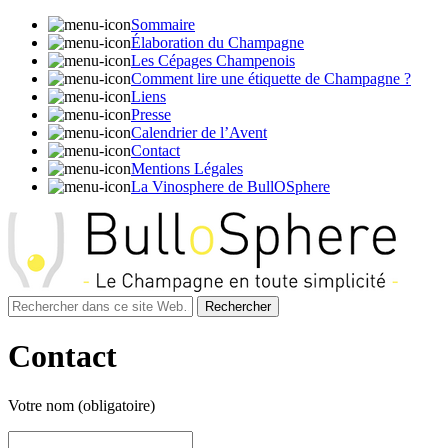
Sommaire
Élaboration du Champagne
Les Cépages Champenois
Comment lire une étiquette de Champagne ?
Liens
Presse
Calendrier de l’Avent
Contact
Mentions Légales
La Vinosphere de BullOSphere
Contact
Votre nom (obligatoire)