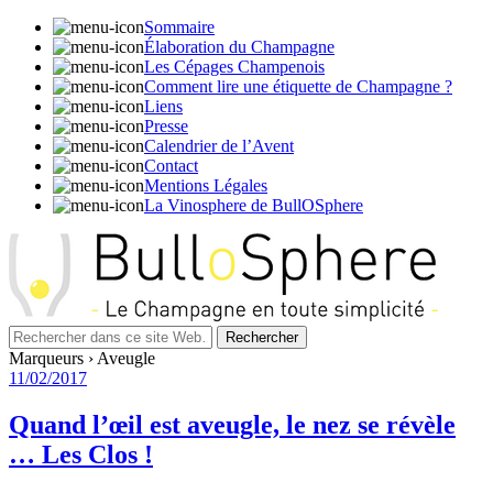
Sommaire
Élaboration du Champagne
Les Cépages Champenois
Comment lire une étiquette de Champagne ?
Liens
Presse
Calendrier de l’Avent
Contact
Mentions Légales
La Vinosphere de BullOSphere
Marqueurs › Aveugle
11/02/2017
Quand l’œil est aveugle, le nez se révèle
… Les Clos !