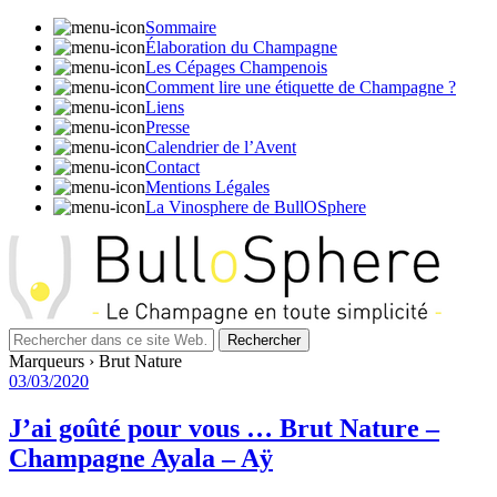
Sommaire
Élaboration du Champagne
Les Cépages Champenois
Comment lire une étiquette de Champagne ?
Liens
Presse
Calendrier de l’Avent
Contact
Mentions Légales
La Vinosphere de BullOSphere
Marqueurs › Brut Nature
03/03/2020
J’ai goûté pour vous … Brut Nature –
Champagne Ayala – Aÿ