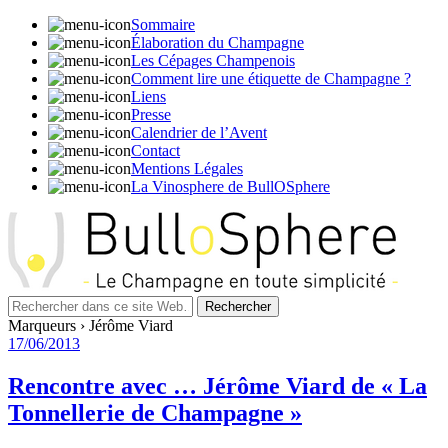
Sommaire
Élaboration du Champagne
Les Cépages Champenois
Comment lire une étiquette de Champagne ?
Liens
Presse
Calendrier de l’Avent
Contact
Mentions Légales
La Vinosphere de BullOSphere
Marqueurs › Jérôme Viard
17/06/2013
Rencontre avec … Jérôme Viard de « La
Tonnellerie de Champagne »