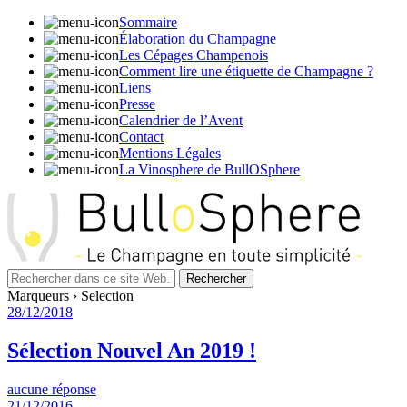
Sommaire
Élaboration du Champagne
Les Cépages Champenois
Comment lire une étiquette de Champagne ?
Liens
Presse
Calendrier de l’Avent
Contact
Mentions Légales
La Vinosphere de BullOSphere
Marqueurs › Selection
28/12/2018
Sélection Nouvel An 2019 !
aucune réponse
21/12/2016