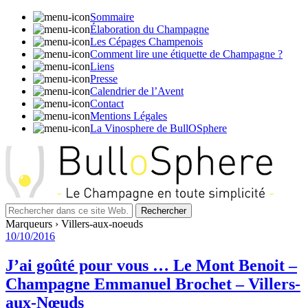
Sommaire
Élaboration du Champagne
Les Cépages Champenois
Comment lire une étiquette de Champagne ?
Liens
Presse
Calendrier de l’Avent
Contact
Mentions Légales
La Vinosphere de BullOSphere
Marqueurs › Villers-aux-noeuds
10/10/2016
J’ai goûté pour vous … Le Mont Benoit –
Champagne Emmanuel Brochet – Villers-
aux-Nœuds