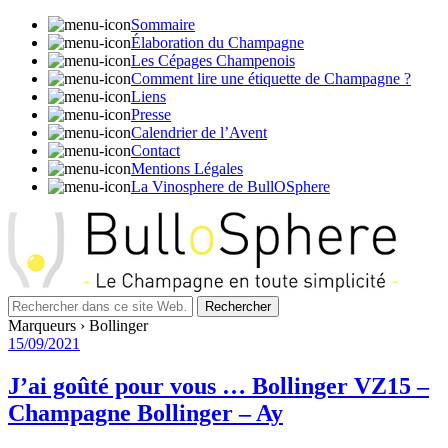
Sommaire
Élaboration du Champagne
Les Cépages Champenois
Comment lire une étiquette de Champagne ?
Liens
Presse
Calendrier de l’Avent
Contact
Mentions Légales
La Vinosphere de BullOSphere
Marqueurs › Bollinger
15/09/2021
J’ai goûté pour vous … Bollinger VZ15 –
Champagne Bollinger – Ay