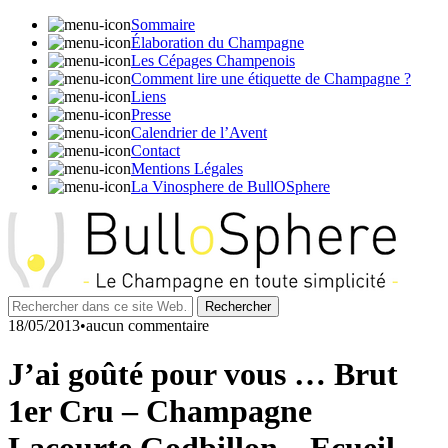
Sommaire
Élaboration du Champagne
Les Cépages Champenois
Comment lire une étiquette de Champagne ?
Liens
Presse
Calendrier de l’Avent
Contact
Mentions Légales
La Vinosphere de BullOSphere
18/05/2013•aucun commentaire
J’ai goûté pour vous … Brut
1er Cru – Champagne