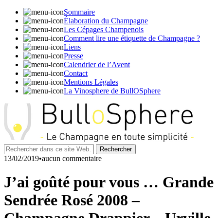
Sommaire
Élaboration du Champagne
Les Cépages Champenois
Comment lire une étiquette de Champagne ?
Liens
Presse
Calendrier de l’Avent
Contact
Mentions Légales
La Vinosphere de BullOSphere
13/02/2019•aucun commentaire
J’ai goûté pour vous … Grande
Sendrée Rosé 2008 –