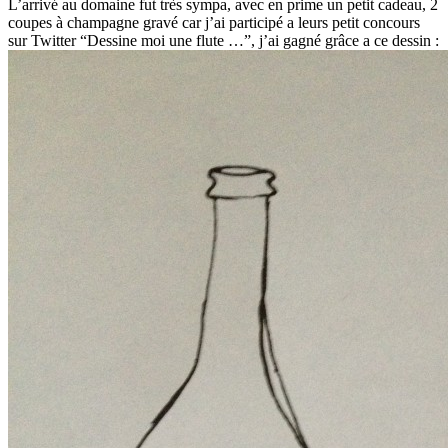
L’arrivé au domaine fut très sympa, avec en prime un petit cadeau, 2
coupes à champagne gravé car j’ai participé a leurs petit concours
sur Twitter “Dessine moi une flute …”, j’ai gagné grâce a ce dessin :