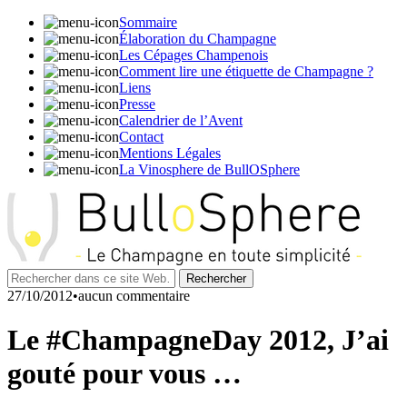
Sommaire
Élaboration du Champagne
Les Cépages Champenois
Comment lire une étiquette de Champagne ?
Liens
Presse
Calendrier de l’Avent
Contact
Mentions Légales
La Vinosphere de BullOSphere
27/10/2012•aucun commentaire
Le #ChampagneDay 2012, J’ai
gouté pour vous …