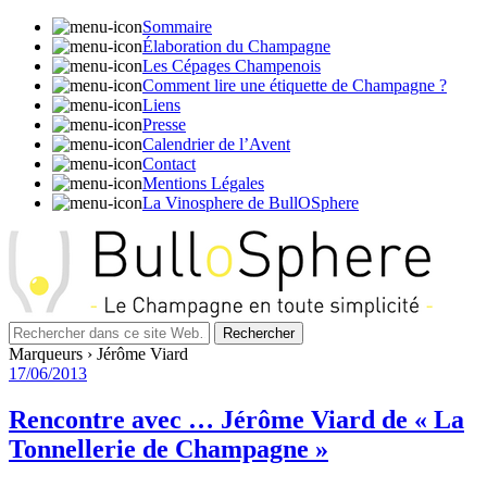
Sommaire
Élaboration du Champagne
Les Cépages Champenois
Comment lire une étiquette de Champagne ?
Liens
Presse
Calendrier de l’Avent
Contact
Mentions Légales
La Vinosphere de BullOSphere
Marqueurs › Jérôme Viard
17/06/2013
Rencontre avec … Jérôme Viard de « La
Tonnellerie de Champagne »