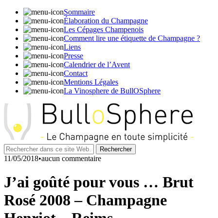
Sommaire
Élaboration du Champagne
Les Cépages Champenois
Comment lire une étiquette de Champagne ?
Liens
Presse
Calendrier de l’Avent
Contact
Mentions Légales
La Vinosphere de BullOSphere
11/05/2018•aucun commentaire
J’ai goûté pour vous … Brut
Rosé 2008 – Champagne