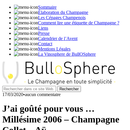
Sommaire
Élaboration du Champagne
Les Cépages Champenois
Comment lire une étiquette de Champagne ?
Liens
Presse
Calendrier de l’Avent
Contact
Mentions Légales
La Vinosphere de BullOSphere
17/03/2020•aucun commentaire
J’ai goûté pour vous …
Millésime 2006 – Champagne