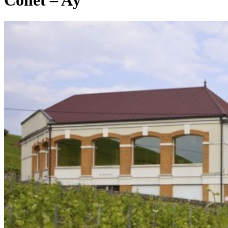
Collet – Aÿ