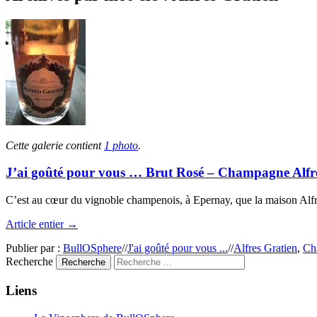
Cette galerie contient
1 photo
.
J’ai goûté pour vous … Brut Rosé – Champagne Alfr
C’est au cœur du vignoble champenois, à Epernay, que la maison Alfred
Article entier →
Publier par :
BullOSphere
//
J'ai goûté pour vous ...
//
Alfres Gratien
,
Ch
Recherche
Liens