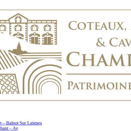
t – Balnot Sur Laignes
bant – Ay