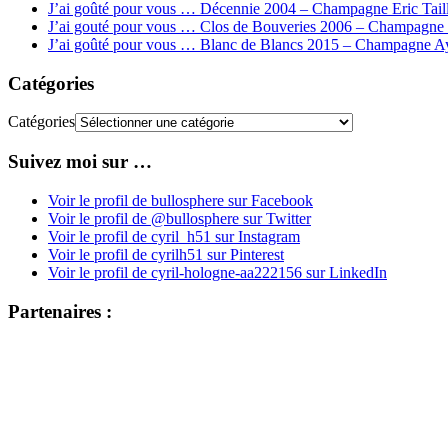
J’ai goûté pour vous … Décennie 2004 – Champagne Eric Taille
J’ai gouté pour vous … Clos de Bouveries 2006 – Champagne 
J’ai goûté pour vous … Blanc de Blancs 2015 – Champagne A
Catégories
Catégories
Suivez moi sur …
Voir le profil de bullosphere sur Facebook
Voir le profil de @bullosphere sur Twitter
Voir le profil de cyril_h51 sur Instagram
Voir le profil de cyrilh51 sur Pinterest
Voir le profil de cyril-hologne-aa222156 sur LinkedIn
Partenaires :