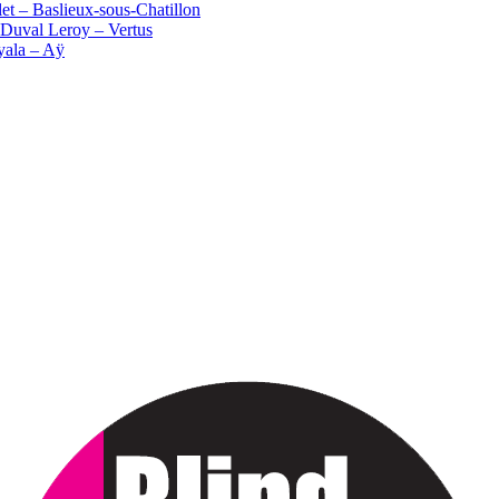
t – Baslieux-sous-Chatillon
Duval Leroy – Vertus
yala – Aÿ