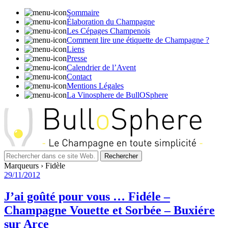
Sommaire
Élaboration du Champagne
Les Cépages Champenois
Comment lire une étiquette de Champagne ?
Liens
Presse
Calendrier de l’Avent
Contact
Mentions Légales
La Vinosphere de BullOSphere
Marqueurs › Fidèle
29/11/2012
J’ai goûté pour vous … Fidéle –
Champagne Vouette et Sorbée – Buxiére
sur Arce